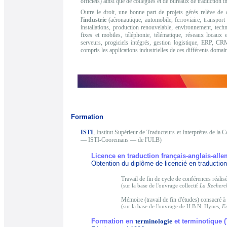
officiels) ainsi que de collègues et de bureaux de traduction i
Outre le droit, une bonne part de projets gérés relève de 
l'
industrie
(aéronautique, automobile, ferroviaire, transport 
installations, production renouvelable, environnement, tech
fixes et mobiles, téléphonie, télématique, réseaux locaux et
serveurs, progiciels intégrés, gestion logistique, ERP, CRM,
compris les applications industrielles de ces différents domai
Formation
ISTI
, Institut Supérieur de Traducteurs et Interprètes de l
— ISTI-Cooremans — de l'ULB)
Licence en traduction français-anglais-all
Obtention du diplôme de licencié en traduction 
Travail de fin de cycle de conférences réalis
(sur la base de l'ouvrage collectif
La Recherch
Mémoire (travail de fin d'études) consacré à 
(sur la base de l'ouvrage de H.B.N. Hynes,
Ec
Formation en
terminologie
et terminotique 