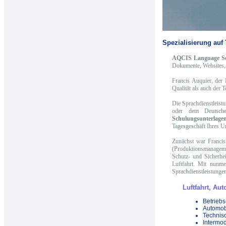
Spezialisierung auf
AQCIS Language Se
Dokumente, Websites, 
Francis Auquier, der 
Qualität als auch der T
Die Sprachdienstleistu
oder dem Deutsc
Schulungsunterlage
Tagesgeschäft Ihres U
Zunächst war Francis
(Produktionsmanagemen
Schutz- und Sicherhe
Luftfahrt. Mit nunm
Sprachdienstleistungen
Luftfahrt, Au
Betriebs
Automob
Technis
Intermo