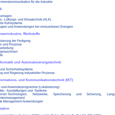
hmenskommunikation für die Industrie
ik
eanlagen
-, Lüftungs- und Klimatechnik (HLK)
elle Kühlsysteme
ogien und Anwendungen bei erneuerbaren Energien
werindustrie, Werkstoffe
sierung der Fertigung
en und Prozesse
rbeitung
ugmaschinen
fe
Informatik und Automatisierungstechnik
 und Sicherheitssysteme
ng und Regelung industrieller Prozesse
nformations- und Kommunikationstechnik (IKT)
e und Anwenderprogramme (Lokalisierung)
kte, -Ausstattungen und -Systeme
-Server-Technologien, Netzwerke, Speicherung und Sicherung, Langzeit
ntenmanagement
erte Management-Anwendungen
kation