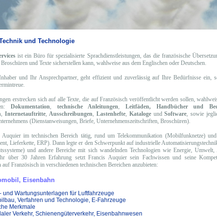
 Technik und Technologie
rvices
ist ein Büro für spezialisierte Sprachdienstleistungen, das die französische Übersetz
Broschüren und Texte sicherstellen kann, wahlweise aus dem Englischen oder Deutschen.
Inhaber und Ihr Ansprechpartner, geht effizient und zuverlässig auf Ihre Bedürfnisse ein, s
ermintreue.
ngen erstrecken sich auf alle Texte, die auf Französisch veröffentlicht werden sollen, wahlw
hen:
Dokumentation
,
technische Anleitungen
,
Leitfäden, Handbücher und Bedi
n
,
Internetauftritte
,
Ausschreibungen
,
Lastenhefte
,
Kataloge
und
Software
, sowie jegl
nternehmens (Dienstanweisungen, Briefe, Unternehmenszeitschriften, Broschüren).
 Auquier im technischen Bereich tätig, rund um Telekommunikation (Mobilfunknetze) und 
t, Lieferkette, ERP). Dann legte er den Schwerpunkt auf industrielle Automatisierungstechni
itssysteme) und andere Bereiche mit sich wandelnden Technologien wie Energie, Umwelt,
ehr über 30 Jahren Erfahrung setzt Francis Auquier sein Fachwissen und seine Kompe
 auf Französisch in verschiedenen technischen Bereichen anzubieten:
tomobil, Eisenbahn
- und Wartungsunterlagen für Luftfahrzeuge
ilbau, Verfahren und Technologie, E-Fahrzeuge
che Merkmale
daler Verkehr, Schienengüterverkehr, Eisenbahnwesen