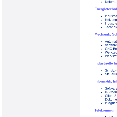
Unterne
Energietechn
Industri
Heizungs
Industri
Technol
Mechanik, Sch
Automati
Verfahr
CNC-Bea
Werkze
Werkstof
Industrielle 
Schutz-
Steueru
Informatik, I
Softwar
IT-Produ
Client
Dokume
Integri
Telekommuni